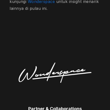
kunjungi
Wonderspace
untuk insight menarik
lainnya di pulau ini.
Partner & Collaborations