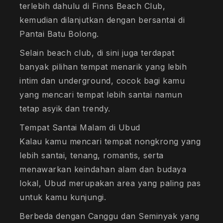
terlebih dahulu di Finns Beach Club,
kemudian dilanjutkan dengan bersantai di
Pantai Batu Bolong.
Selain beach club, di sini juga terdapat
banyak pilihan tempat menarik yang lebih
intim dan underground, cocok bagi kamu
yang mencari tempat lebih santai namun
tetap asyik dan trendy.
Tempat Santai Malam di Ubud
Kalau kamu mencari tempat nongkrong yang
lebih santai, tenang, romantis, serta
menawarkan keindahan alam dan budaya
lokal, Ubud merupakan area yang paling pas
untuk kamu kunjungi.
Berbeda dengan Canggu dan Seminyak yang