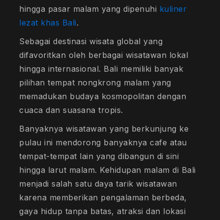
hingga pasar malam yang dipenuhi
kuliner
lezat khas Bali
.
Sebagai destinasi wisata global yang
difavoritkan oleh berbagai wisatawan lokal
hingga internasional. Bali memiliki banyak
pilihan tempat nongkrong malam yang
memadukan budaya kosmopolitan dengan
cuaca dan suasana tropis.
Banyaknya wisatawan yang berkunjung ke
pulau ini mendorong banyaknya cafe atau
tempat-tempat lain yang dibangun di sini
hingga larut malam. Kehidupan malam di Bali
menjadi salah satu daya tarik wisatawan
karena memberikan pengalaman berbeda,
gaya hidup tanpa batas, atraksi dan lokasi