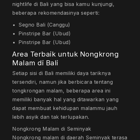
nightlife di Bali yang bisa kamu kunjungi,
beberapa rekomendasinya seperti:
Segno Bali (Canggu)
Pinstripe Bar (Ubud)
Pinstripe Bar (Ubud)
Area Terbaik untuk Nongkrong
Malam di Bali
Setiap sisi di Bali memiliki daya tariknya
tersendiri, namun jika berbicara tentang
tongkrongan malam, beberapa area ini
memiliki banyak hal yang ditawarkan yang
dapat membuat kehidupan malammu jauh
lebih asyik dan tak terlupakan.
Nongkrong Malam di Seminyak
Nongkrong malam di daerah Seminyak terasa