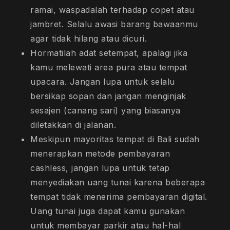
ramai, waspadalah terhadap copet atau
jambret. Selalu awasi barang bawaanmu
agar tidak hilang atau dicuri.
Hormatilah adat setempat, apalagi jika
kamu melewati area pura atau tempat
upacara. Jangan lupa untuk selalu
bersikap sopan dan jangan menginjak
sesajen (canang sari) yang biasanya
diletakkan di jalanan.
Meskipun mayoritas tempat di Bali sudah
menerapkan metode pembayaran
cashless, jangan lupa untuk tetap
menyediakan uang tunai karena beberapa
tempat tidak menerima pembayaran digital.
Uang tunai juga dapat kamu gunakan
untuk membayar parkir atau hal-hal