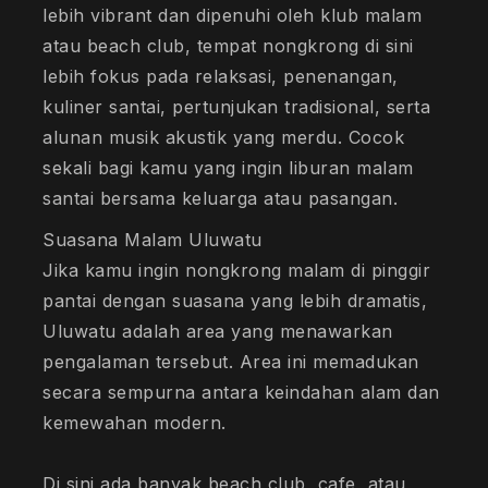
lebih vibrant dan dipenuhi oleh klub malam
atau beach club, tempat nongkrong di sini
lebih fokus pada relaksasi, penenangan,
kuliner santai, pertunjukan tradisional, serta
alunan musik akustik yang merdu. Cocok
sekali bagi kamu yang ingin liburan malam
santai bersama keluarga atau pasangan.
Suasana Malam Uluwatu
Jika kamu ingin nongkrong malam di pinggir
pantai dengan suasana yang lebih dramatis,
Uluwatu adalah area yang menawarkan
pengalaman tersebut. Area ini memadukan
secara sempurna antara keindahan alam dan
kemewahan modern.
Di sini ada banyak beach club, cafe, atau