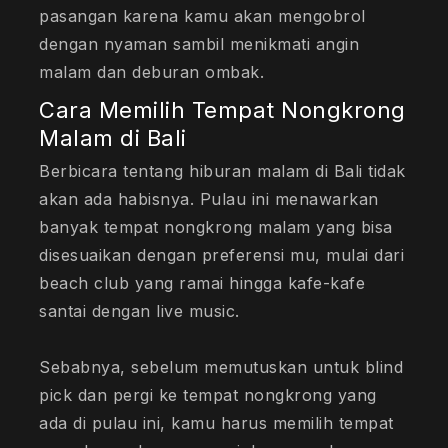
pasangan karena kamu akan mengobrol
dengan nyaman sambil menikmati angin
malam dan deburan ombak.
Cara Memilih Tempat Nongkrong
Malam di Bali
Berbicara tentang hiburan malam di Bali tidak
akan ada habisnya. Pulau ini menawarkan
banyak tempat nongkrong malam yang bisa
disesuaikan dengan preferensi mu, mulai dari
beach club yang ramai hingga kafe-kafe
santai dengan live music.
Sebabnya, sebelum memutuskan untuk blind
pick dan pergi ke tempat nongkrong yang
ada di pulau ini, kamu harus memilih tempat