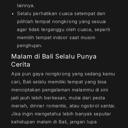
lainnya.
Selalu perhatikan cuaca setempat dan
pilihlah tempat nongkrong yang sesuai
agar tidak terganggu oleh cuaca, seperti
memilih tempat indoor saat musim
penghujan.
Malam di Bali Selalu Punya
Cerita
Apa pun gaya nongkrong yang sedang kamu
cari, Bali selalu memiliki tempat yang bisa
menciptakan pengalaman malammu di sini
jadi jauh lebih berkesan, mulai dari pesta
meriah, dinner romantis, atau ngobrol santai.
Jika ingin mengetahui lebih banyak seputar
kehidupan malam di Bali, jangan lupa