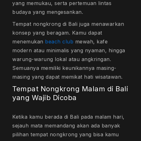
yang memukau, serta pertemuan lintas
budaya yang mengesankan.
Tempat nongkrong di Bali juga menawarkan
konsep yang beragam. Kamu dapat
menemukan
beach club
mewah, kafe
modern atau minimalis yang nyaman, hingga
warung-warung lokal atau angkringan.
Semuanya memiliki keunikannya masing-
masing yang dapat memikat hati wisatawan.
Tempat Nongkrong Malam di Bali
yang Wajib Dicoba
Ketika kamu berada di Bali pada malam hari,
sejauh mata memandang akan ada banyak
pilihan tempat nongkrong yang bisa kamu