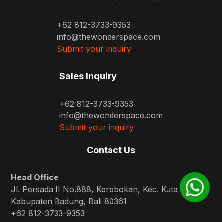
+62 812-3733-9353
info@thewonderspace.com
Submit your inquiry
Sales Inquiry
+62 812-3733-9353
info@thewonderspace.com
Submit your inquiry
Contact Us
Head Office
Jl. Persada II No.888, Kerobokan, Kec. Kuta Utara,
Kabupaten Badung, Bali 80361
+62 812-3733-9353