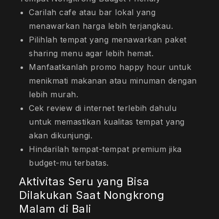
Carilah cafe atau bar lokal yang
menawarkan harga lebih terjangkau.
Pilihlah tempat yang menawarkan paket
sharing menu agar lebih hemat.
Manfaatkanlah promo happy hour untuk
menikmati makanan atau minuman dengan
lebih murah.
Cek review di internet terlebih dahulu
untuk memastikan kualitas tempat yang
akan dikunjungi.
Hindarilah tempat-tempat premium jika
budget-mu terbatas.
Aktivitas Seru yang Bisa
Dilakukan Saat Nongkrong
Malam di Bali