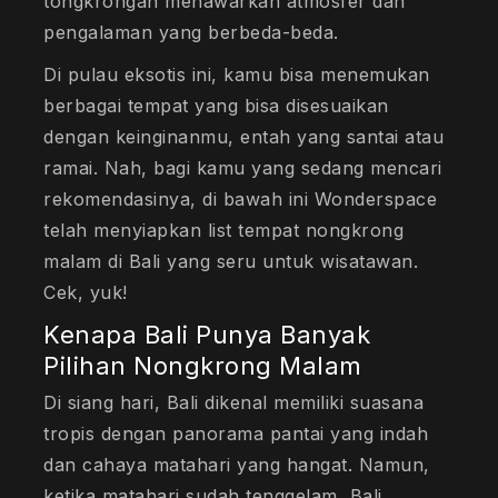
tongkrongan menawarkan atmosfer dan
pengalaman yang berbeda-beda.
Di pulau eksotis ini, kamu bisa menemukan
berbagai tempat yang bisa disesuaikan
dengan keinginanmu, entah yang santai atau
ramai. Nah, bagi kamu yang sedang mencari
rekomendasinya, di bawah ini Wonderspace
telah menyiapkan list tempat nongkrong
malam di Bali yang seru untuk wisatawan.
Cek, yuk!
Kenapa Bali Punya Banyak
Pilihan Nongkrong Malam
Di siang hari, Bali dikenal memiliki suasana
tropis dengan panorama pantai yang indah
dan cahaya matahari yang hangat. Namun,
ketika matahari sudah tenggelam, Bali