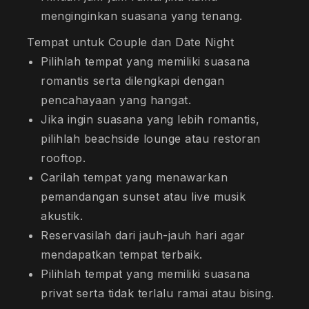
menginginkan suasana yang tenang.
Tempat untuk Couple dan Date Night
Pilihlah tempat yang memiliki suasana
romantis serta dilengkapi dengan
pencahayaan yang hangat.
Jika ingin suasana yang lebih romantis,
pilihlah beachside lounge atau restoran
rooftop.
Carilah tempat yang menawarkan
pemandangan sunset atau live musik
akustik.
Reservasilah dari jauh-jauh hari agar
mendapatkan tempat terbaik.
Pilihlah tempat yang memiliki suasana
privat serta tidak terlalu ramai atau bising.